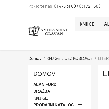
Pokličite nas:
01 476 31 60 / 031 724 580
KNJIGE
A
Domov
KNJIGE
JEZIKOSLOVJE
LITE
L
DOMOV
ALAN FORD
DRAŽBA

KNJIGE

PRODAJNI KATALOG