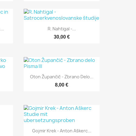
Hitri ogled

...
R. Nahtigal -...
30,00 €
Hitri ogled

Oton Župančič - Zbrano Delo...
8,00 €
Hitri ogled

Gojmir Krek - Anton Aškerc...