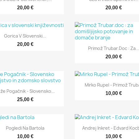
20,00 €
20,00 €
Hitri ogled

Gorica V Slovenski...
20,00 €
Hitri ogled

Primož Trubar.doc : Za..
20,00 €
Hitri ogled

Mirko Rupel - Primož Trub
Hitri ogled

že Pogačnik - Slovensko...
10,00 €
25,00 €
Hitri ogled
Hitri ogled


Pogledi Na Bartola
Andrej Inkret - Edvard Koc
10,00 €
10,00 €