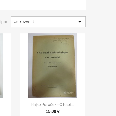

i po:
Ustreznost
Hitri ogled

Rajko Perušek - O Rabi...
15,00 €