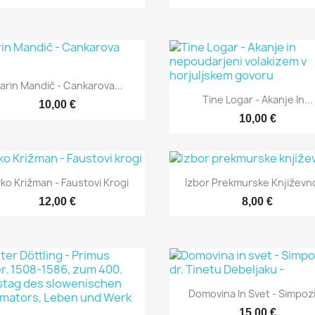
Hitri ogled

arin Mandič - Cankarova...
Hitri ogled

Tine Logar - Akanje In...
10,00 €
10,00 €
Hitri ogled
Hitri ogled


rko Križman - Faustovi Krogi
Izbor Prekmurske Književn
12,00 €
8,00 €
Hitri ogled

Domovina In Svet - Simpozij
15,00 €