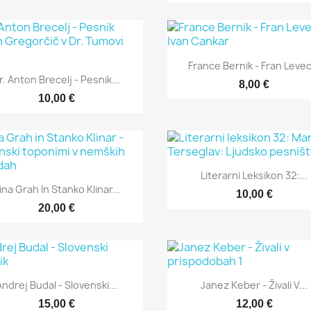
Hitri ogled

France Bernik - Fran Levec
Hitri ogled

r. Anton Brecelj - Pesnik...
8,00 €
10,00 €
Hitri ogled

Literarni Leksikon 32:...
Hitri ogled

ina Grah In Stanko Klinar...
10,00 €
20,00 €
Hitri ogled
Hitri ogled


Andrej Budal - Slovenski...
Janez Keber - Živali V...
15,00 €
12,00 €