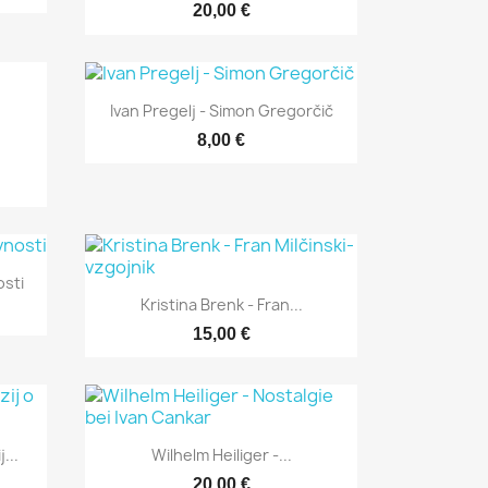
20,00 €
Hitri ogled

Ivan Pregelj - Simon Gregorčič
8,00 €
osti
Hitri ogled

Kristina Brenk - Fran...
15,00 €
Hitri ogled

...
Wilhelm Heiliger -...
20,00 €