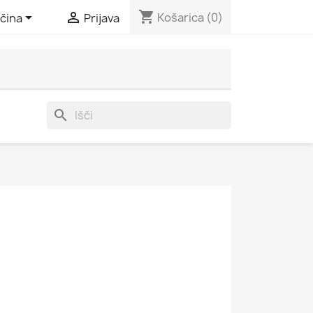
shopping_cart


Košarica
(0)
čina
Prijava
search