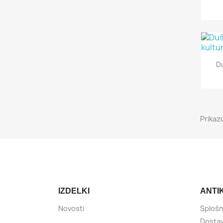
D
Prikaz
IZDELKI
ANTI
Novosti
Splošn
Dostava