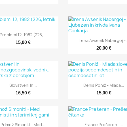
Hitri ogled

Problemi 12, 1982 (226,...
Hitri ogled

Irena Avsenik Nabergoj -.
15,00 €
20,00 €
Hitri ogled
Hitri ogled


Slovstveni In...
Denis Poniž - Mlada...
16,50 €
15,00 €
Hitri ogled
Hitri ogled


Primož Simoniti - Med...
France Prešeren -...