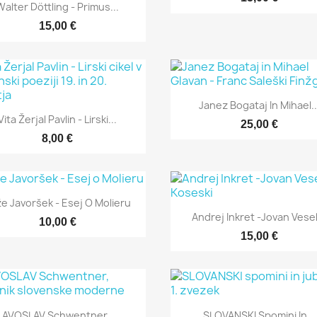
Hitri ogled

Walter Döttling - Primus...
15,00 €
Hitri ogled

Janez Bogataj In Mihael..
Hitri ogled

Vita Žerjal Pavlin - Lirski...
25,00 €
8,00 €
Hitri ogled

e Javoršek - Esej O Molieru
Hitri ogled

Andrej Inkret -Jovan Vesel
10,00 €
15,00 €
Hitri ogled
Hitri ogled


LAVOSLAV Schwentner,...
SLOVANSKI Spomini In...