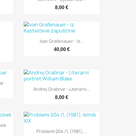
8,00 €
Hitri ogled

Ivan Grafenauer - Iz...
.
40,00 €
ar
Hitri ogled

Andrej Grabnar - Literarni...
8,00 €
bek
Hitri ogled

Problemi 204 /1, (1981),...