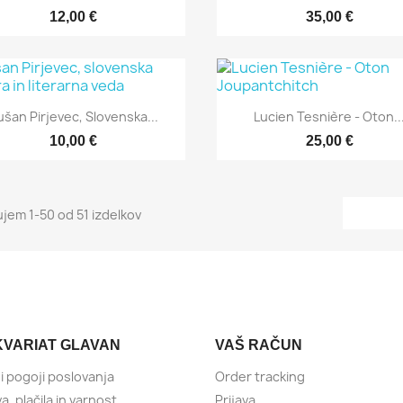
12,00 €
35,00 €
Hitri ogled
Hitri ogled


ušan Pirjevec, Slovenska...
Lucien Tesnière - Oton..
10,00 €
25,00 €
ujem 1-50 od 51 izdelkov
KVARIAT GLAVAN
VAŠ RAČUN
i pogoji poslovanja
Order tracking
, plačila in varnost
Prijava