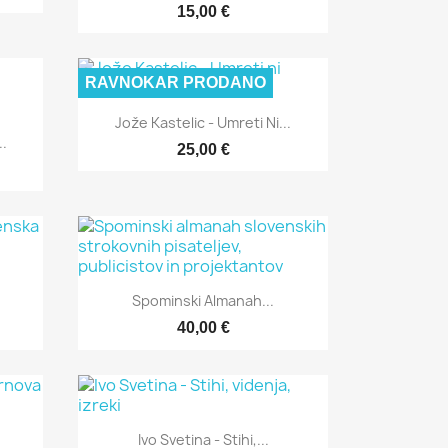
15,00 €
RAVNOKAR PRODANO
Hitri ogled

Jože Kastelic - Umreti Ni...
..
25,00 €
Hitri ogled

Spominski Almanah...
40,00 €
Hitri ogled

Ivo Svetina - Stihi,...