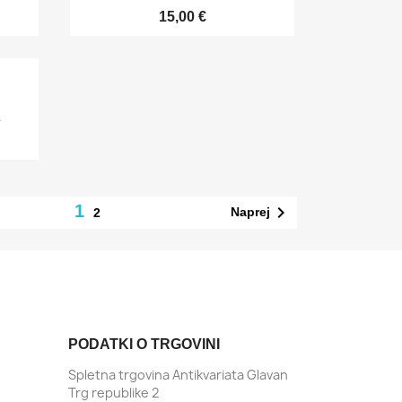
15,00 €
.
1

Naprej
2
PODATKI O TRGOVINI
Spletna trgovina Antikvariata Glavan
Trg republike 2