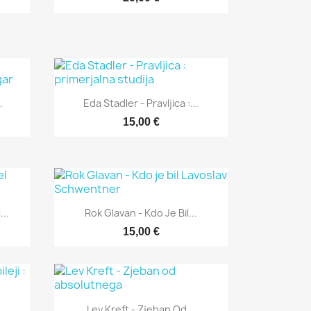
Hitri ogled

.
Eda Stadler - Pravljica :...
15,00 €
Hitri ogled

...
Rok Glavan - Kdo Je Bil...
15,00 €
Hitri ogled

Lev Kreft - Zjeban Od...