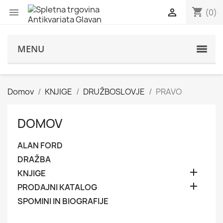
shopping_cart


(0)
s
MENU
Domov
KNJIGE
DRUŽBOSLOVJE
PRAVO
DOMOV
ALAN FORD
DRAŽBA

KNJIGE

PRODAJNI KATALOG
SPOMINI IN BIOGRAFIJE