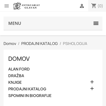
shopping_cart


(0)
s
MENU
Domov
PRODAJNI KATALOG
PSIHOLOGIJA
DOMOV
ALAN FORD
DRAŽBA

KNJIGE

PRODAJNI KATALOG
SPOMINI IN BIOGRAFIJE