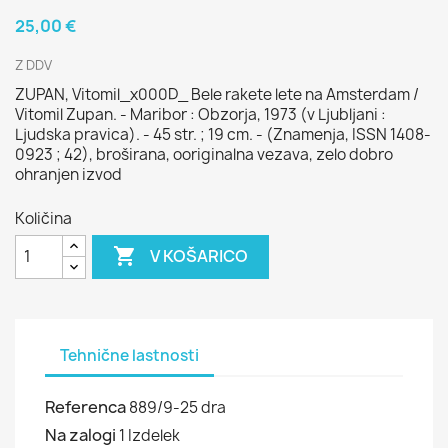
25,00 €
Z DDV
ZUPAN, Vitomil_x000D_ Bele rakete lete na Amsterdam /
Vitomil Zupan. - Maribor : Obzorja, 1973 (v Ljubljani :
Ljudska pravica). - 45 str. ; 19 cm. - (Znamenja, ISSN 1408-
0923 ; 42), broširana, ooriginalna vezava, zelo dobro
ohranjen izvod
Količina

V KOŠARICO
Tehnične lastnosti
Referenca
889/9-25 dra
Na zalogi
1 Izdelek