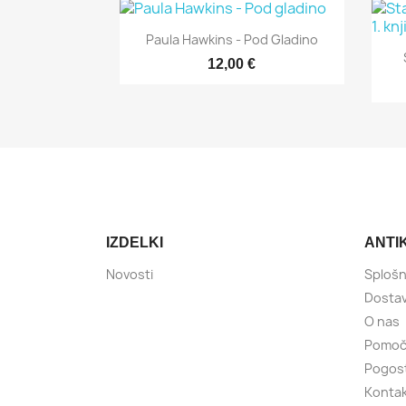

Hitri ogled
Paula Hawkins - Pod Gladino
12,00 €
IZDELKI
ANTI
Novosti
Splošn
Dostava
O nas
Pomoč 
Pogost
Kontak