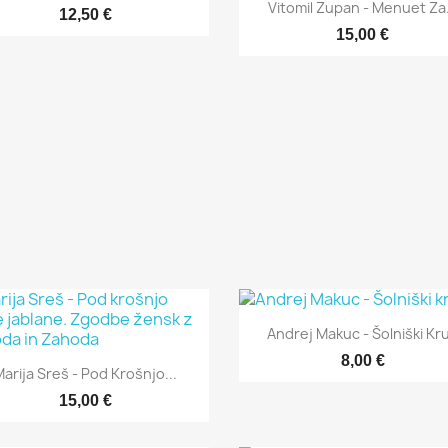

Hitri ogled
Vitomil Zupan - Menuet Za.
12,50 €
15,00 €

Hitri ogled
Andrej Makuc - Šolniški Kr
8,00 €

Hitri ogled
arija Sreš - Pod Krošnjo...
15,00 €