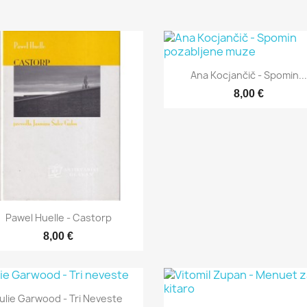

Hitri ogled
Ana Kocjančič - Spomin...
8,00 €

Hitri ogled
Pawel Huelle - Castorp
8,00 €

Hitri ogled
ulie Garwood - Tri Neveste