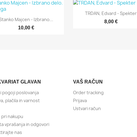

Hitri ogled
TRDAN, Edvard - Spekter

Hitri ogled
Stanko Majcen - Izbrano...
8,00 €
10,00 €
KVARIAT GLAVAN
VAŠ RAČUN
i pogoji poslovanja
Order tracking
, plačila in varnost
Prijava
Ustvari račun
pri nakupu
a vprašanja in odgovori
tirajte nas