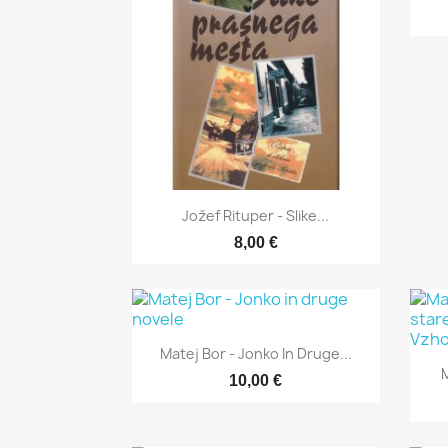

Hitri ogled
Jožef Rituper - Slike...
8,00 €

Hitri ogled
Matej Bor - Jonko In Druge...
M
10,00 €