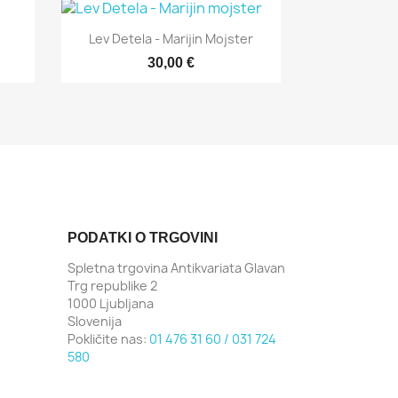

Hitri ogled
Lev Detela - Marijin Mojster
30,00 €
PODATKI O TRGOVINI
Spletna trgovina Antikvariata Glavan
Trg republike 2
1000 Ljubljana
Slovenija
Pokličite nas:
01 476 31 60 / 031 724
580