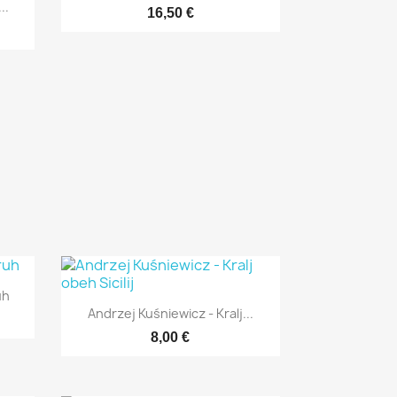
..
16,50 €
uh

Hitri ogled
Andrzej Kuśniewicz - Kralj...
8,00 €