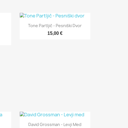

Hitri ogled
Tone Partljič - Pesniški Dvor
15,00 €

Hitri ogled
David Grossman - Levji Med