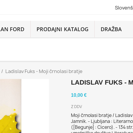
Slovenš
LAN FORD
PRODAJNI KATALOG
DRAŽBA
Ladislav Fuks - Moji črnolasi bratje
LADISLAV FUKS - 
10,00 €
Z DDV
Moji črnolasi bratje / Ladisl
Jamnik. - Ljubljana : Literar
([Begunje] : Cicero). - 134 str