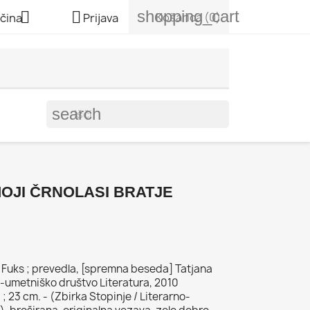
shopping_cart


Košarica
(0)
čina
Prijava
search
MOJI ČRNOLASI BRATJE
av Fuks ; prevedla, [spremna beseda] Tatjana
no-umetniško društvo Literatura, 2010
. ; 23 cm. - (Zbirka Stopinje / Literarno-