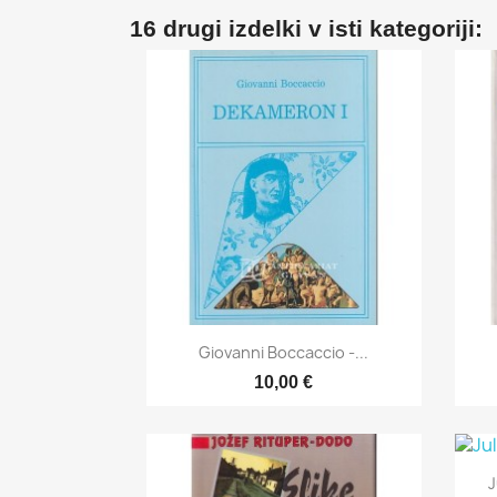
16 drugi izdelki v isti kategoriji:

Hitri ogled
Giovanni Boccaccio -...
10,00 €
J