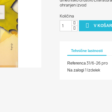
umetniško društvo Literatura)
ohranjen izvod
Količina

V KOŠAR
Tehnične lastnosti
31/6-26 pro
Referenca
1 Izdelek
Na zalogi