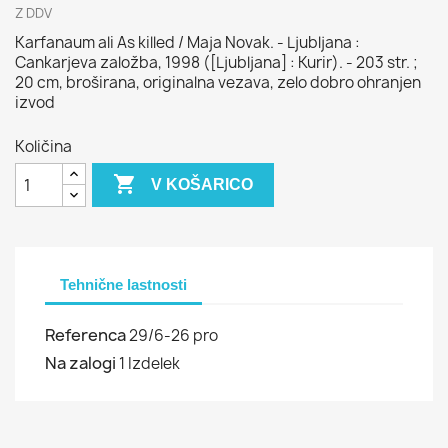
Z DDV
Karfanaum ali As killed / Maja Novak. - Ljubljana :
Cankarjeva založba, 1998 ([Ljubljana] : Kurir). - 203 str. ;
20 cm, broširana, originalna vezava, zelo dobro ohranjen
izvod
Količina

V KOŠARICO
Tehnične lastnosti
Referenca
29/6-26 pro
Na zalogi
1 Izdelek