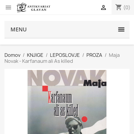
shopping_cart


(0)
s
MENU
Domov
KNJIGE
LEPOSLOVJE
PROZA
Maja
Novak - Karfanaum ali As killed