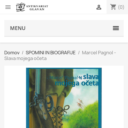
shopping_cart


(0)
s
MENU
Domov
SPOMINI IN BIOGRAFIJE
Marcel Pagnol -
Slava mojega očeta