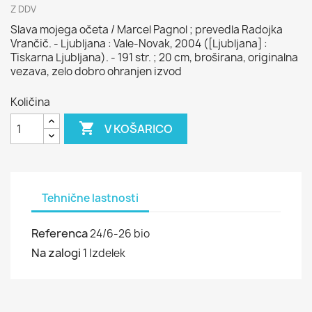
Z DDV
Slava mojega očeta / Marcel Pagnol ; prevedla Radojka
Vrančič. - Ljubljana : Vale-Novak, 2004 ([Ljubljana] :
Tiskarna Ljubljana). - 191 str. ; 20 cm, broširana, originalna
vezava, zelo dobro ohranjen izvod
Količina

V KOŠARICO
Tehnične lastnosti
Referenca
24/6-26 bio
Na zalogi
1 Izdelek