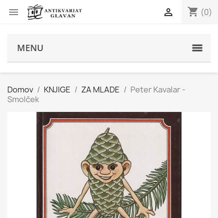
shopping_cart


(0)
s
MENU
Domov
KNJIGE
ZA MLADE
Peter Kavalar -
Smolček