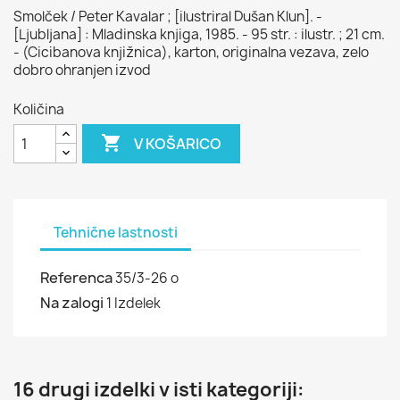
Smolček / Peter Kavalar ; [ilustriral Dušan Klun]. -
[Ljubljana] : Mladinska knjiga, 1985. - 95 str. : ilustr. ; 21 cm.
- (Cicibanova knjižnica), karton, originalna vezava, zelo
dobro ohranjen izvod
Količina

V KOŠARICO
Tehnične lastnosti
Referenca
35/3-26 o
Na zalogi
1 Izdelek
16 drugi izdelki v isti kategoriji: