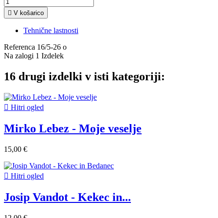

V košarico
Tehnične lastnosti
Referenca
16/5-26 o
Na zalogi
1 Izdelek
16 drugi izdelki v isti kategoriji:

Hitri ogled
Mirko Lebez - Moje veselje
15,00 €

Hitri ogled
Josip Vandot - Kekec in...
12,00 €