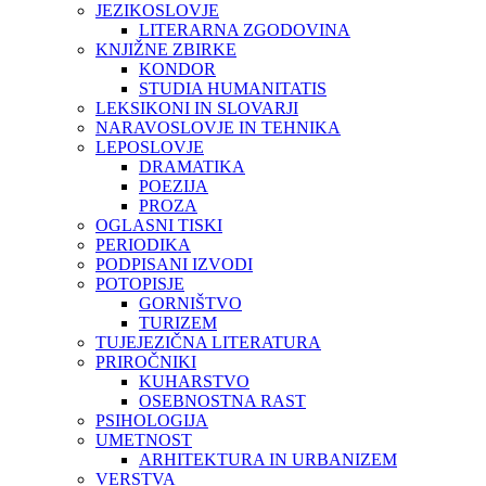
JEZIKOSLOVJE
LITERARNA ZGODOVINA
KNJIŽNE ZBIRKE
KONDOR
STUDIA HUMANITATIS
LEKSIKONI IN SLOVARJI
NARAVOSLOVJE IN TEHNIKA
LEPOSLOVJE
DRAMATIKA
POEZIJA
PROZA
OGLASNI TISKI
PERIODIKA
PODPISANI IZVODI
POTOPISJE
GORNIŠTVO
TURIZEM
TUJEJEZIČNA LITERATURA
PRIROČNIKI
KUHARSTVO
OSEBNOSTNA RAST
PSIHOLOGIJA
UMETNOST
ARHITEKTURA IN URBANIZEM
VERSTVA