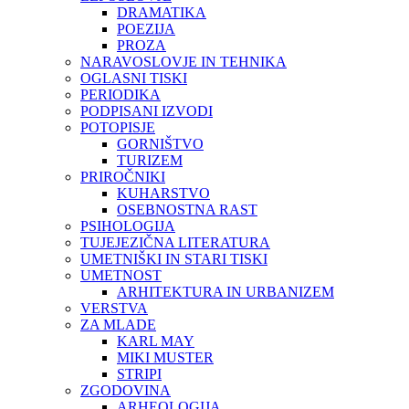
DRAMATIKA
POEZIJA
PROZA
NARAVOSLOVJE IN TEHNIKA
OGLASNI TISKI
PERIODIKA
PODPISANI IZVODI
POTOPISJE
GORNIŠTVO
TURIZEM
PRIROČNIKI
KUHARSTVO
OSEBNOSTNA RAST
PSIHOLOGIJA
TUJEJEZIČNA LITERATURA
UMETNIŠKI IN STARI TISKI
UMETNOST
ARHITEKTURA IN URBANIZEM
VERSTVA
ZA MLADE
KARL MAY
MIKI MUSTER
STRIPI
ZGODOVINA
ARHEOLOGIJA