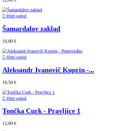

Hitri ogled
Šamardalov zaklad
10,00 €

Hitri ogled
Aleksandr Ivanovič Kuprin -...
16,50 €

Hitri ogled
Tončka Curk - Pravljice 1
12,00 €